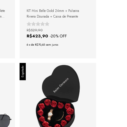
lete
KIT Mini Belle Gold 24mm + Pulseira
en
Riviera Dourada + Caixa de Presente
R$529,90
R$423,90
-
20
% OFF
6
x
de
R$70,65
sem juros
Esgotado