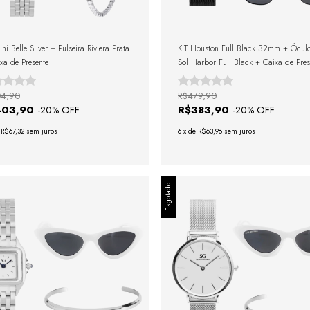
ni Belle Silver + Pulseira Riviera Prata
KIT Houston Full Black 32mm + Ócul
xa de Presente
Sol Harbor Full Black + Caixa de Pres
04,90
R$479,90
403,90
R$383,90
-
20
% OFF
-
20
% OFF
e
R$67,32
sem juros
6
x
de
R$63,98
sem juros
Esgotado