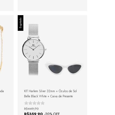
Esgotado
ada
KIT Harlem Silver 32mm + Óculos de Sol
Belle Black White + Caixa de Presente
R$449,70
R$359,90
-
20
% OFF