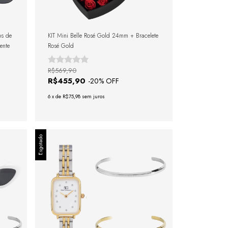
os de
KIT Mini Belle Rosé Gold 24mm + Bracelete
ente
Rosé Gold
R$569,90
R$455,90
-
20
% OFF
6
x
de
R$75,98
sem juros
Esgotado