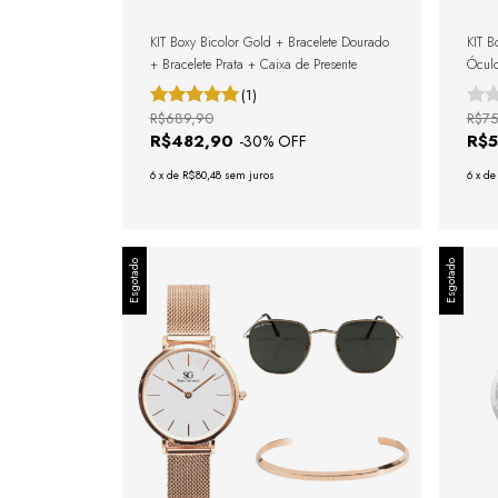
KIT Boxy Bicolor Gold + Bracelete Dourado
KIT B
+ Bracelete Prata + Caixa de Presente
Óculo
(1)
R$689,90
R$75
R$482,90
R$
-
30
% OFF
6
x
de
R$80,48
sem juros
6
x
d
Esgotado
Esgotado