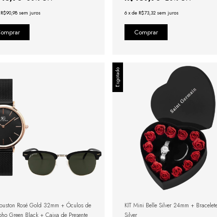
e
R$90,98
sem juros
6
x
de
R$73,32
sem juros
Esgotado
Houston Rosé Gold 32mm + Óculos de
KIT Mini Belle Silver 24mm + Bracelet
oho Green Black + Caixa de Presente
Silver