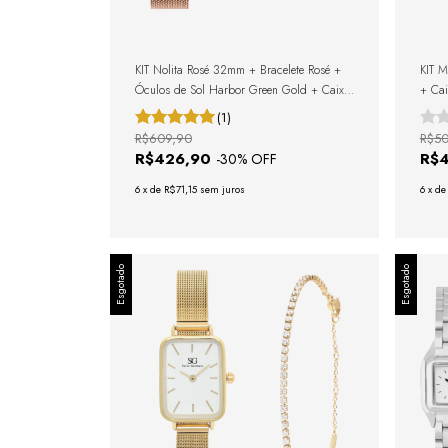
KIT Nolita Rosé 32mm + Bracelete Rosé +
KIT Mi
Óculos de Sol Harbor Green Gold + Caixa
+ Cai
de Presente
(1)
R$609,90
R$5
R$426,90
R$
-
30
% OFF
6
x
de
R$71,15
sem juros
6
x
d
Esgotado
Esgotado