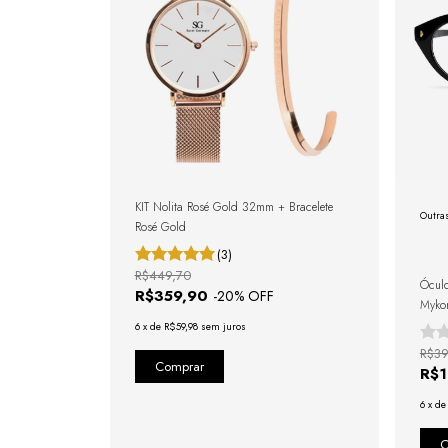
KIT Nolita Rosé Gold 32mm + Bracelete
Outra
Rosé Gold
(3)
R$449,70
Óculo
R$359,90
-
20
% OFF
Mykon
6
x
de
R$59,98
sem juros
R$39
R$
6
x
d