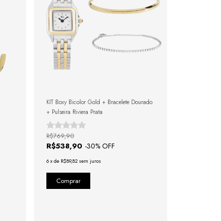
KIT Boxy Bicolor Gold + Bracelete Dourado
+ Pulseira Riviera Prata
R$769,90
R$538,90
-
30
% OFF
6
x
de
R$89,82
sem juros