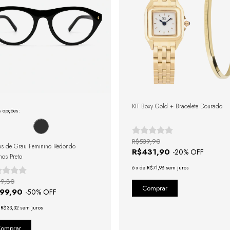
KIT Boxy Gold + Bracelete Dourado
s opções:
R$539,90
s de Grau Feminino Redondo
R$431,90
-
20
% OFF
os Preto
6
x
de
R$71,98
sem juros
9,80
199,90
-
50
% OFF
e
R$33,32
sem juros