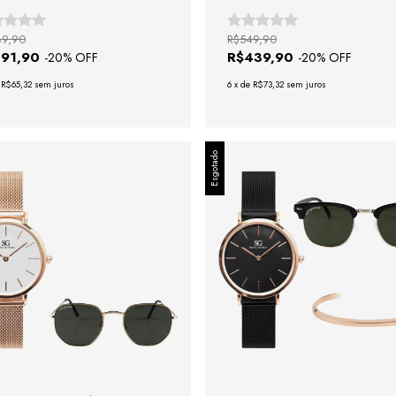
89,90
R$549,90
391,90
R$439,90
-
20
% OFF
-
20
% OFF
e
R$65,32
sem juros
6
x
de
R$73,32
sem juros
Esgotado