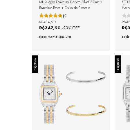
KIT Relógio Feminino Harlem Silver 32mm +
KIT N
Bracelete Prata + Caixa de Presente
Harbo
(2)
R$434,90
R$4
R$347,90
R$
-
20
% OFF
6
x
de
R$57,98
sem juros
6
x
d
Esgotado
Esgotado