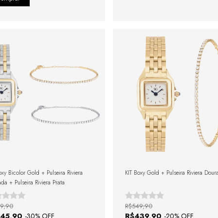
oxy Bicolor Gold + Pulseira Riviera
KIT Boxy Gold + Pulseira Riviera Dour
da + Pulseira Riviera Prata
9,90
R$549,90
545,90
R$439,90
-
30
% OFF
-
20
% OFF