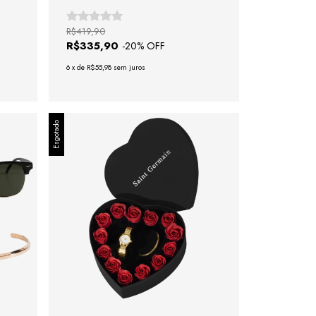
R$419,90
R$335,90
-
20
% OFF
6
x
de
R$55,98
sem juros
Esgotado