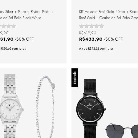
oxy Silver + Pulseira Riviera Prata +
KIT Houston Rosé Gold 40mm + Brace
s de Sol Belle Black White
Rosé Gold + Óculos de Sol Soho Gre
Black + Caixa de Presente
9,90
R$619,90
531,90
R$433,90
-
30
% OFF
-
30
% OFF
e
R$88,65
sem juros
6
x
de
R$72,32
sem juros
Esgotado