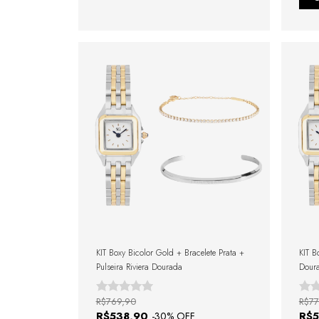
KIT Boxy Bicolor Gold + Bracelete Prata +
KIT B
Pulseira Riviera Dourada
Doura
R$769,90
R$77
R$538,90
R$
-
30
% OFF