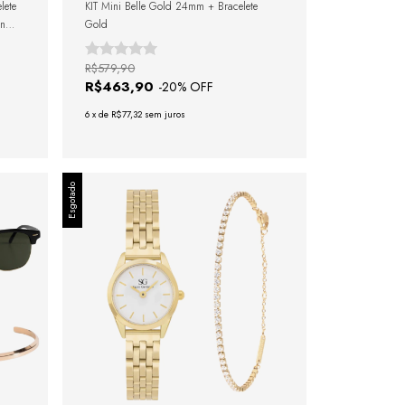
lete
KIT Mini Belle Gold 24mm + Bracelete
en
Gold
R$579,90
R$463,90
-
20
% OFF
6
x
de
R$77,32
sem juros
Esgotado