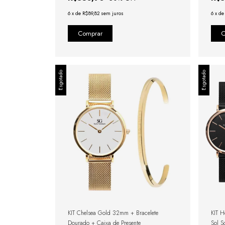
6
x
de
R$89,82
sem juros
6
x
d
Esgotado
Esgotado
KIT Chelsea Gold 32mm + Bracelete
KIT 
Dourado + Caixa de Presente
Sol S