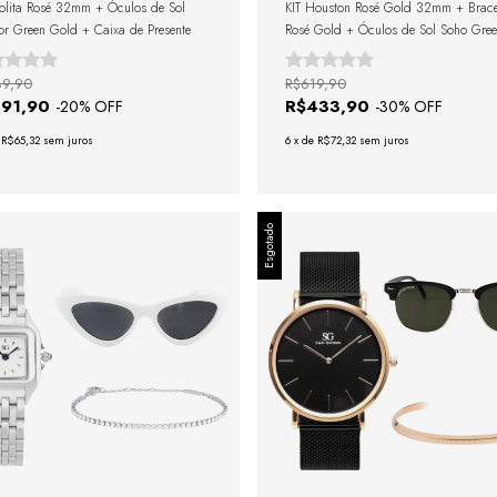
olita Rosé 32mm + Óculos de Sol
KIT Houston Rosé Gold 32mm + Brace
r Green Gold + Caixa de Presente
Rosé Gold + Óculos de Sol Soho Gre
Black + Caixa de Presente
89,90
R$619,90
391,90
R$433,90
-
20
% OFF
-
30
% OFF
e
R$65,32
sem juros
6
x
de
R$72,32
sem juros
Esgotado