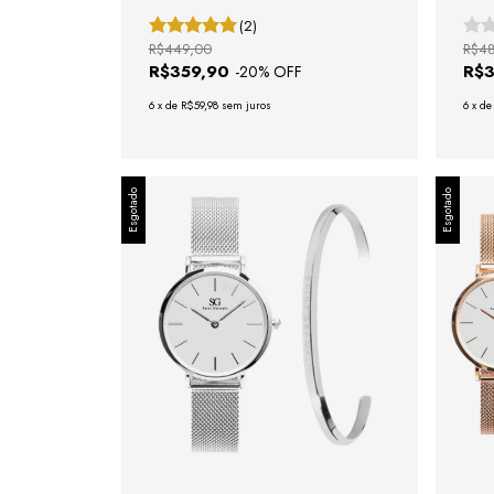
(2)
R$449,00
R$4
R$359,90
R$
-
20
% OFF
6
x
de
R$59,98
sem juros
6
x
d
Esgotado
Esgotado