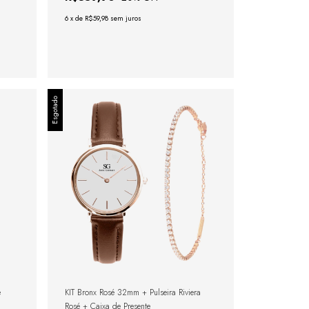
6
x
de
R$59,98
sem juros
Esgotado
e
KIT Bronx Rosé 32mm + Pulseira Riviera
Rosé + Caixa de Presente