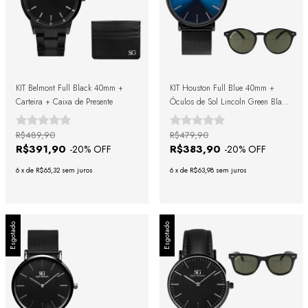
KIT Belmont Full Black 40mm +
KIT Houston Full Blue 40mm +
Carteira + Caixa de Presente
Óculos de Sol Lincoln Green Black
+ Caixa de Presente
R$489,90
R$479,90
R$391,90
R$383,90
-
20
% OFF
-
20
% OFF
6
x
de
R$65,32
sem juros
6
x
de
R$63,98
sem juros
Esgotado
Esgotado