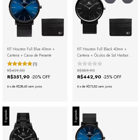
KIT Houston Full Blue 40mm +
KIT Houston Full Black 40mm +
Carteira + Caixa de Presente
Carteira + Óculos de Sol Harbor
Full Black + Caixa De Presente
(1)
R$439,00
R$589,90
R$351,90
R$442,90
-
20
% OFF
-
25
% OFF
6
x
de
R$58,65
sem juros
6
x
de
R$73,82
sem juros
Esgotado
Esgotado