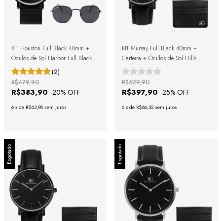
KIT Houston Full Black 40mm +
KIT Murray Full Black 40mm +
Óculos de Sol Harbor Full Black +
Carteira + Óculos de Sol Hills
Caixa de Presente
Green Black + Caixa de Presente
(2)
R$479,90
R$529,90
R$383,90
R$397,90
-
20
% OFF
-
25
% OFF
6
x
de
R$63,98
sem juros
6
x
de
R$66,32
sem juros
Esgotado
Esgotado