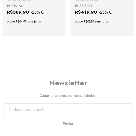
R$519,60
R$559,90
R$389,90
R$419,90
-
25
% OFF
-
25
% OFF
6
x
de
R$64,98
sem juros
6
x
de
R$69,98
sem juros
Newsletter
Cadastre-se e receba nossas ofertas.