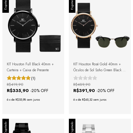
Esgotado
Esgotado
KIT Houston Full Black 40mm +
KIT Houston Rosé Gold 40mm +
Carteira + Caixa de Presente
Óculos de Sol Soho Green Black +
Caixa de Presente
(1)
R$419,90
R$489,90
R$335,90
R$391,90
-
20
% OFF
-
20
% OFF
6
x
de
R$55,98
sem juros
6
x
de
R$65,32
sem juros
Esgotado
Esgotado