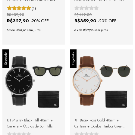
Óculos de Sol Hills Green Black +
Óculos de Sol Harbor Green Gold
Caixa de Presente
+ Caixa de Presente
(1)
R$409,90
R$449,00
R$327,90
R$359,90
-
20
% OFF
-
20
% OFF
6
x
de
R$54,65
sem juros
6
x
de
R$59,98
sem juros
Esgotado
Esgotado
KIT Murray Black Hill 40mm +
KIT Bronx Rosé Gold 40mm +
Carteira + Óculos de Sol Hills
Carteira + Óculos Harbor Green
Green Black + Caixa de Presente
Gold + Caixa de Presente