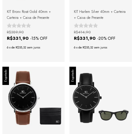
KIT Bronx Rosé Gold 40mm +
KIT Harlem Silver 40mm + Carteira
Carteira + Caixa de Presente
+ Caixa de Presente
R$389,90
R$414,90
R$331,90
R$331,90
-
15
% OFF
-
20
% OFF
6
x
de
R$55,32
sem juros
6
x
de
R$55,32
sem juros
Esgotado
Esgotado