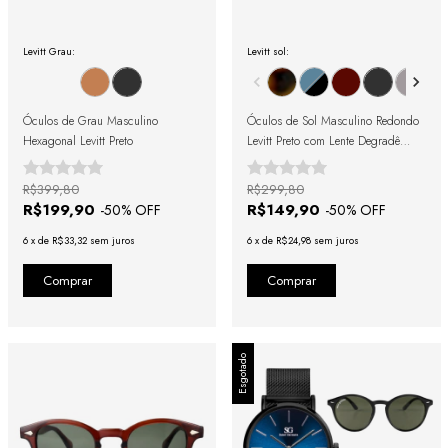
Levitt Grau:
Levitt sol:
Óculos de Grau Masculino
Óculos de Sol Masculino Redondo
Hexagonal Levitt Preto
Levitt Preto com Lente Degradê
Preto
R$399,80
R$299,80
R$199,90
R$149,90
-
50
% OFF
-
50
% OFF
6
x
de
R$33,32
sem juros
6
x
de
R$24,98
sem juros
Esgotado