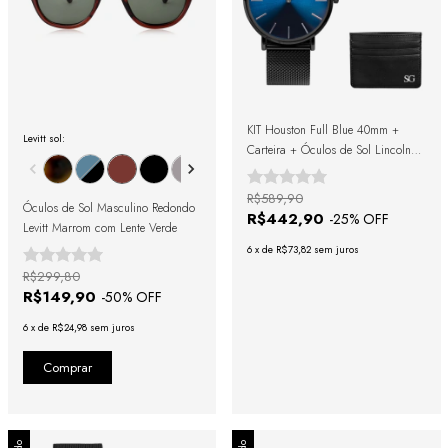
KIT Houston Full Blue 40mm +
Levitt sol:
Carteira + Óculos de Sol Lincoln
Green Black + Caixa de Presente
R$589,90
Óculos de Sol Masculino Redondo
R$442,90
-
25
% OFF
Levitt Marrom com Lente Verde
6
x
de
R$73,82
sem juros
R$299,80
R$149,90
-
50
% OFF
6
x
de
R$24,98
sem juros