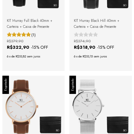
KIT Murray Full Black 40mm +
KIT Murray Black Hill 40mm +
Carteira + Caixa de Presente
Carteira + Caixa de Presente
(1)
R$379,90
R$374,90
R$322,90
R$318,90
-
15
% OFF
-
15
% OFF
6
x
de
R$53,82
sem juros
6
x
de
R$53,15
sem juros
Esgotado
Esgotado