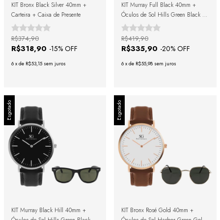
KIT Bronx Black Silver 40mm +
KIT Murray Full Black 40mm +
Carteira + Caixa de Presente
Óculos de Sol Hills Green Black +
Caixa de Presente
R$374,90
R$419,90
R$318,90
R$335,90
-
15
% OFF
-
20
% OFF
6
x
de
R$53,15
sem juros
6
x
de
R$55,98
sem juros
Esgotado
Esgotado
KIT Murray Black Hill 40mm +
KIT Bronx Rosé Gold 40mm +