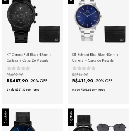
KIT Chrono Full Black 42mm +
KIT Belmont Blue Silver 40mm +
Carteira + Caixa De Presente
Carteira + Caixa de Presente
R$609,90
R$514,90
R$487,90
R$411,90
-
20
% OFF
-
20
% OFF
6
x
de
R$81,32
sem juros
6
x
de
R$68,65
sem juros
Esgotado
Esgotado