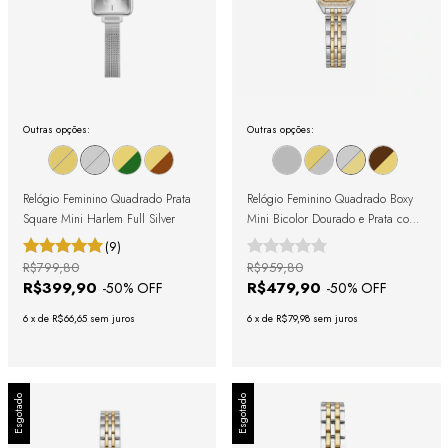
Outras opções:
Outras opções:
Relógio Feminino Quadrado Prata
Relógio Feminino Quadrado Boxy
Square Mini Harlem Full Silver
Mini Bicolor Dourado e Prata com
Cristais Cravejados
(9)
R$799,80
R$959,80
R$399,90
R$479,90
-
50
% OFF
-
50
% OFF
6
x
de
R$66,65
sem juros
6
x
de
R$79,98
sem juros
Esgotado
Esgotado