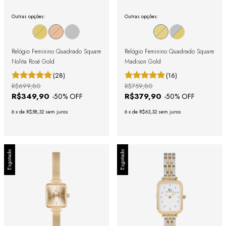
Outras opções:
Outras opções:
Relógio Feminino Quadrado Square
Relógio Feminino Quadrado Square
Nolita Rosé Gold
Madison Gold
(28)
(16)
R$699,80
R$759,80
R$349,90
R$379,90
-
50
% OFF
-
50
% OFF
6
x
de
R$58,32
sem juros
6
x
de
R$63,32
sem juros
Esgotado
Esgotado