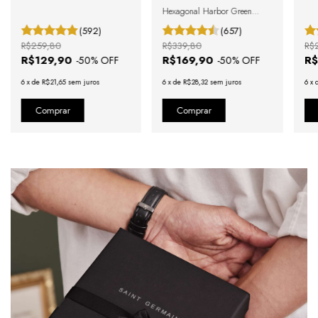
Hexagonal Harbor Green
Gold
(592)
(657)
R$259,80
R$339,80
R$
R$129,90
R$169,90
R$
-
50
% OFF
-
50
% OFF
6
x
de
R$21,65
sem juros
6
x
de
R$28,32
sem juros
6
x