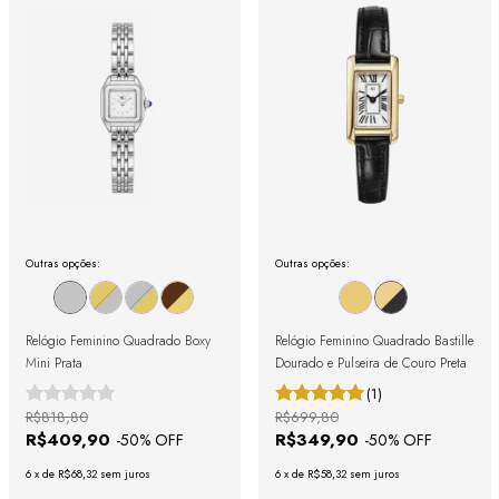
Outras opções:
Outras opções:
Relógio Feminino Quadrado Boxy
Relógio Feminino Quadrado Bastille
Mini Prata
Dourado e Pulseira de Couro Preta
(1)
R$818,80
R$699,80
R$409,90
R$349,90
-
50
% OFF
-
50
% OFF
6
x
de
R$68,32
sem juros
6
x
de
R$58,32
sem juros