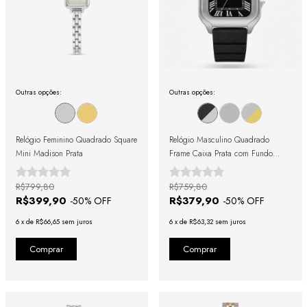
Outras opções:
Outras opções:
Relógio Feminino Quadrado Square
Relógio Masculino Quadrado
Mini Madison Prata
Frame Caixa Prata com Fundo
Preto e Pulseira Emborrachada
Preta
R$799,80
R$759,80
R$399,90
R$379,90
-
50
% OFF
-
50
% OFF
6
x
de
R$66,65
sem juros
6
x
de
R$63,32
sem juros