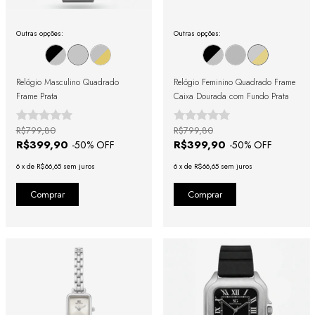
Outras opções:
Outras opções:
Relógio Masculino Quadrado
Relógio Feminino Quadrado Frame
Frame Prata
Caixa Dourada com Fundo Prata
R$799,80
R$799,80
R$399,90
R$399,90
-
50
% OFF
-
50
% OFF
6
x
de
R$66,65
sem juros
6
x
de
R$66,65
sem juros