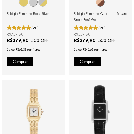
Relógio Feminino Boxy Silver
Relógio Feminino Quadrado Square
Bronx Rosé Gold
(20)
(20)
R$759,80
R$559,80
R$379,90
R$279,90
-
50
% OFF
-
50
% OFF
6
x
de
R$63,32
sem juros
6
x
de
R$46,65
sem juros