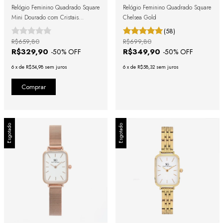
Relógio Feminino Quadrado Square
Relógio Feminino Quadrado Square
Mini Dourado com Cristais
Chelsea Gold
Cravejados
(58)
R$659,80
R$699,80
R$329,90
R$349,90
-
50
% OFF
-
50
% OFF
6
x
de
R$54,98
sem juros
6
x
de
R$58,32
sem juros
Esgotado
Esgotado