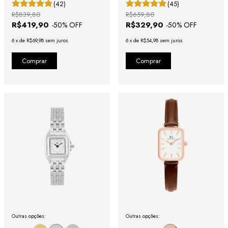
(42)
(45)
R$839,80
R$659,80
R$419,90
R$329,90
-
50
% OFF
-
50
% OFF
6
x
de
R$69,98
sem juros
6
x
de
R$54,98
sem juros
Outras opções:
Outras opções: