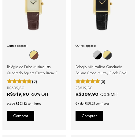
Outras opções:
Outras opções:
Relógio de Pulso Minimalista
Relógio Minimalista Quadrado
Quadrado Square Croco Bronx Full
Square Croco Murray Black Gold
Gold
(9)
(5)
R$639,80
R$619,80
R$319,90
R$309,90
-
50
% OFF
-
50
% OFF
6
x
de
R$53,32
sem juros
6
x
de
R$51,65
sem juros