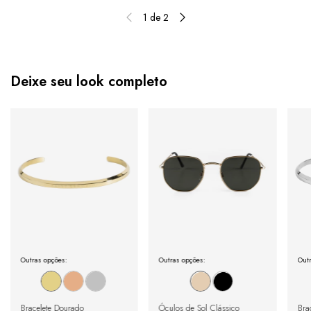
1
de
2
Deixe seu look completo
Outras opções:
Outras opções:
Outr
Bracelete Dourado
Óculos de Sol Clássico
Brac