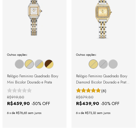
Outras opções:
Outras opções:
Relógio Feminino Quadrado Boxy
Relógio Feminino Quadrado Boxy
Mini Bicolor Dourado e Prata
Diamond Bicolor Dourado e Prata
com Cristais Cravejados
(6)
R$919,80
R$879,80
R$459,90
R$439,90
-
50
% OFF
-
50
% OFF
6
x
de
R$76,65
sem juros
6
x
de
R$73,32
sem juros