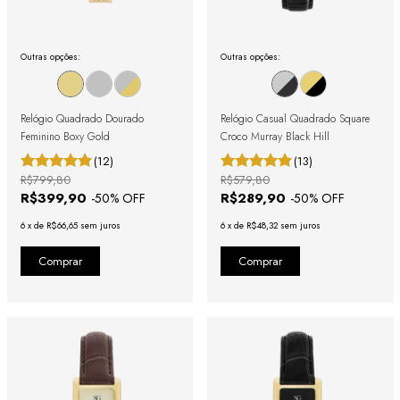
Outras opções:
Outras opções:
Relógio Quadrado Dourado
Relógio Casual Quadrado Square
Feminino Boxy Gold
Croco Murray Black Hill
(12)
(13)
R$799,80
R$579,80
R$399,90
R$289,90
-
50
% OFF
-
50
% OFF
6
x
de
R$66,65
sem juros
6
x
de
R$48,32
sem juros