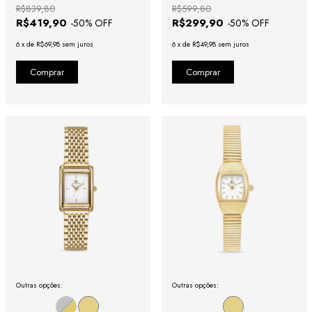
Romanos
R$839,80
R$599,80
R$419,90
R$299,90
-
50
% OFF
-
50
% OFF
6
x
de
R$69,98
sem juros
6
x
de
R$49,98
sem juros
Outras opções:
Outras opções: