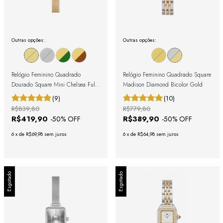
Outras opções:
Outras opções:
Relógio Feminino Quadrado
Relógio Feminino Quadrado Square
Dourado Square Mini Chelsea Full
Madison Diamond Bicolor Gold
Gold
(9)
(10)
R$839,80
R$779,80
R$419,90
R$389,90
-
50
% OFF
-
50
% OFF
6
x
de
R$69,98
sem juros
6
x
de
R$64,98
sem juros
Esgotado
Esgotado