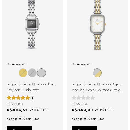
Outras opções:
Outras opções:
Relógio Feminino Quadrado Prata
Relógio Feminino Quadrado Square
Boxy com Fundo Preto
Madison Bicolor Dourado e Prata
com Cristais Cravejados
(1)
R$819,80
R$699,80
R$409,90
R$349,90
-
50
% OFF
-
50
% OFF
6
x
de
R$68,32
sem juros
6
x
de
R$58,32
sem juros