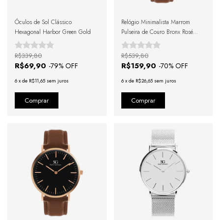
Óculos de Sol Clássico
Relógio Minimalista Marrom
Hexagonal Harbor Green Gold
Pulseira de Couro Bronx Rosé
Gold 40mm
R$339,80
R$539,80
R$69,90
R$159,90
-
79
% OFF
-
70
% OFF
6
x
de
R$11,65
sem juros
6
x
de
R$26,65
sem juros