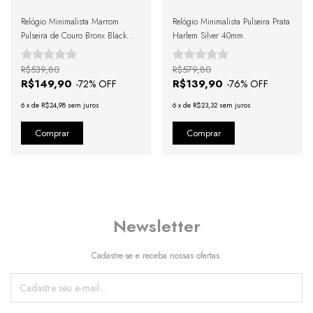
Relógio Minimalista Marrom
Relógio Minimalista Pulseira Prata
Pulseira de Couro Bronx Black
Harlem Silver 40mm
Rosé Gold 40mm
R$539,80
R$579,80
R$149,90
R$139,90
-
72
% OFF
-
76
% OFF
6
x
de
R$24,98
sem juros
6
x
de
R$23,32
sem juros
Newsletter
Cadastre-se e receba nossas ofertas.