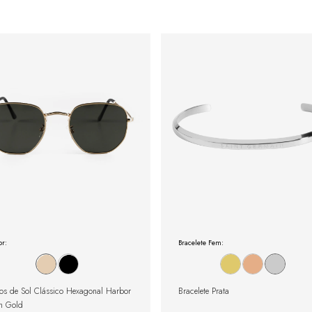
r:
Bracelete Fem:
os de Sol Clássico Hexagonal Harbor
Bracelete Prata
n Gold