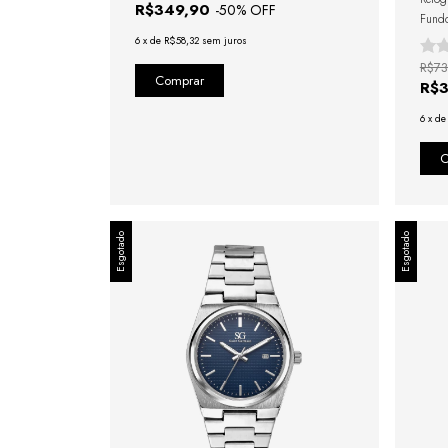
R$349,90
-
50
% OFF
Fundo
6
x
de
R$58,32
sem juros
R$73
R$
6
x
d
Esgotado
Esgotado