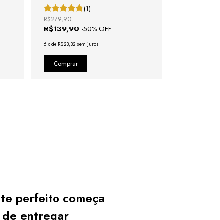
(1)
R$279,90
R$279,80
R$139,90
R$139,90
-
50
% OFF
6
x
de
R$23,32
sem juros
6
x
de
R$23,32
se
te perfeito começa
 de entregar