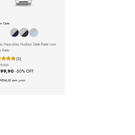
n Date:
io Masculino Hudson Date Prata com
 Preto
(2)
9,80
399,90
-
50
% OFF
e
R$66,65
sem juros