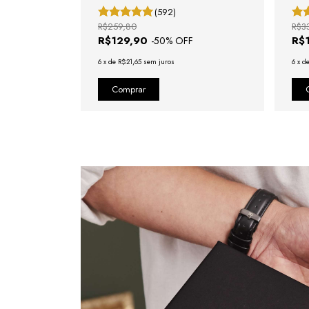
(592)
R$259,80
R$3
R$129,90
R$
-
50
% OFF
6
x
de
R$21,65
sem juros
6
x
d