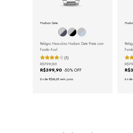
Hudson Date:
Hudso
Relógio Masculino Hudson Date Prata com
Relóg
Fundo Azul
Fundo
(1)
R$799,80
R$79
R$399,90
R$
-
50
% OFF
6
x
de
R$66,65
sem juros
6
x
d