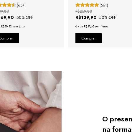
(657)
(561)
39,80
R$259,80
169,90
R$129,90
-
50
% OFF
-
50
% OFF
e
R$28,32
sem juros
6
x
de
R$21,65
sem juros
O presen
na forma