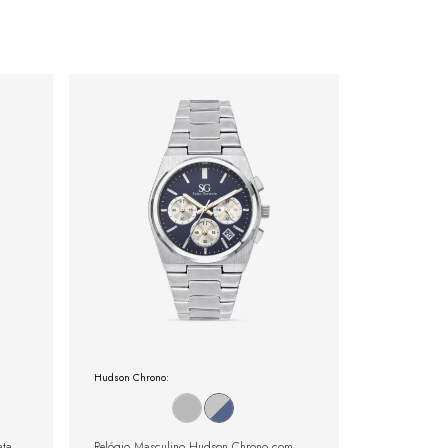
Hudson Chrono:
ata
Relógio Masculino Hudson Chrono com