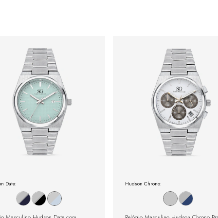
n Date:
Hudson Chrono:
io Masculino Hudson Date com
Relógio Masculino Hudson Chrono Pr