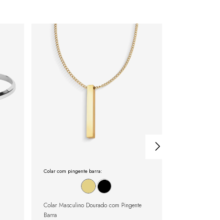
Colar com pingente barra:
Pulseira Riviera:
Colar Masculino Dourado com Pingente
Pulseira Rivier
Barra