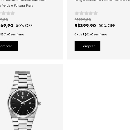
 Verde e Pulseira Prata
9,80
R$799,80
369,90
R$399,90
-
50
% OFF
-
50
% OFF
e
R$61,65
sem juros
6
x
de
R$66,65
sem juros