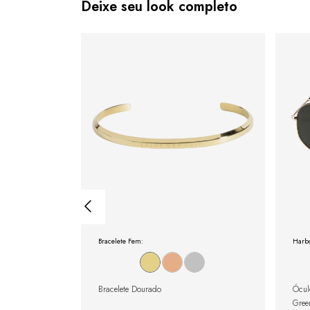
Deixe seu look completo
Bracelete Fem:
Harbo
gulável com
Bracelete Dourado
Ócul
Gree