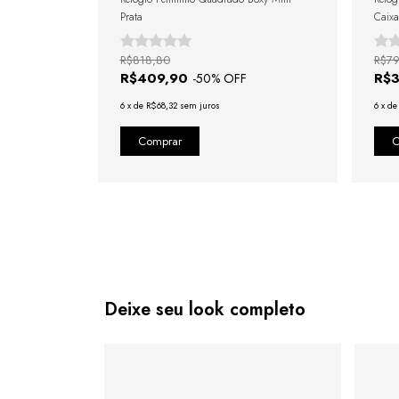
Prata
Caixa
com F
Marr
R$818,80
R$79
R$409,90
R$
-
50
% OFF
6
x
de
R$68,32
sem juros
6
x
d
Deixe seu look completo