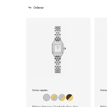
Ordenar
Outras opções:
Outra
Relógio Feminino Quadrado Boxy Mini
Relóg