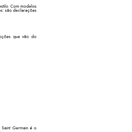
 estilo. Com modelos
os: são declarações
 opções que vão do
o Saint Germain é o
.