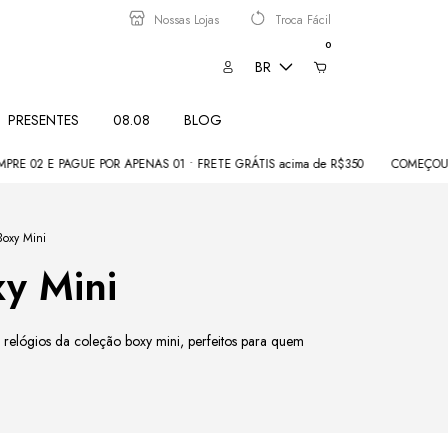
Nossas Lojas
Troca Fácil
0
BR
PRESENTES
08.08
BLOG
PAGUE POR APENAS 01 • FRETE GRÁTIS acima de R$350
COMEÇOU 08.08: 80
Boxy Mini
y Mini
 relógios da coleção boxy mini, perfeitos para quem