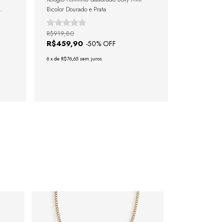
Bicolor Dourado e Prata
R$919,80
R$459,90
-
50
% OFF
6
x
de
R$76,65
sem juros