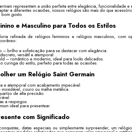
ermain representam a união perfeita entre elegância, funcionalidade e
aptar a diferentes ocasiões, nossos relógios são mais do que acessóri
e bom gosto.
inino e Masculino para Todos os Estilos
oria refinada de relógios femininos e relógios masculinos, com
mporâneo:
 – brilho e sofisticação para se destacar com elegância.
discreto, versátil e atemporal.
ld – romântico e moderno, ideal para looks delicados.
o curinga do estilo, perfeito para todas as ocasiões.
olher um Relógio Saint Germain
sta e atemporal com acabamento impecável.
 inoxidável, couro ou malha metálica.
artzo de alta precisão.
rável.
as a respingos.
um ideal para presentear.
resente com Significado
onquistas, datas especiais ou simplesmente surpreender, um relógi
erecemos modelos sofisticados que carregam valor emocional e estético