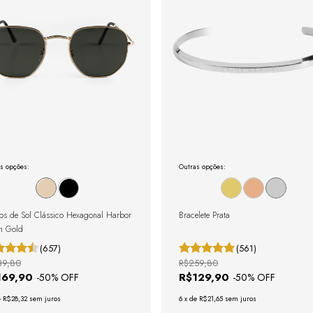
s opções:
Outras opções:
os de Sol Clássico Hexagonal Harbor
Bracelete Prata
n Gold
(657)
(561)
39,80
R$259,80
169,90
R$129,90
-
50
% OFF
-
50
% OFF
e
R$28,32
sem juros
6
x
de
R$21,65
sem juros