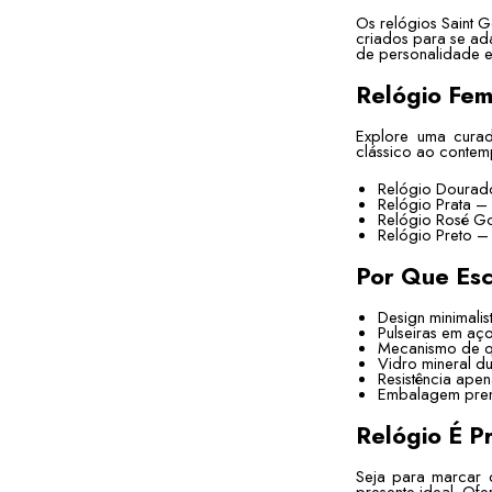
Os relógios Saint G
criados para se ad
de personalidade 
Relógio Fem
Explore uma curad
clássico ao conte
Relógio Dourado
Relógio Prata – 
Relógio Rosé Go
Relógio Preto – 
Por Que Esc
Design minimali
Pulseiras em aço
Mecanismo de qu
Vidro mineral du
Resistência apen
Embalagem premi
Relógio É P
Seja para marcar c
presente ideal. Of