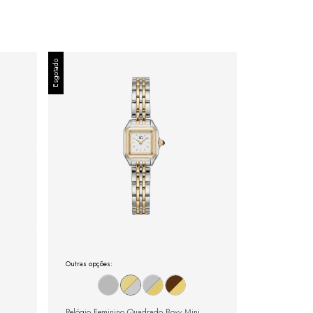
Esgotado
Outras opções:
i
Relógio Feminino Quadrado Boxy Mini