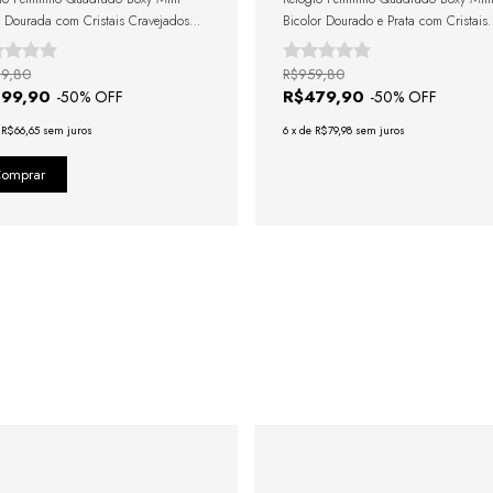
 Dourada com Cristais Cravejados
Bicolor Dourado e Prata com Cristais
undo Dourado Pulseira de Couro
Cravejados
om
9,80
R$959,80
399,90
R$479,90
-
50
% OFF
-
50
% OFF
e
R$66,65
sem juros
6
x
de
R$79,98
sem juros