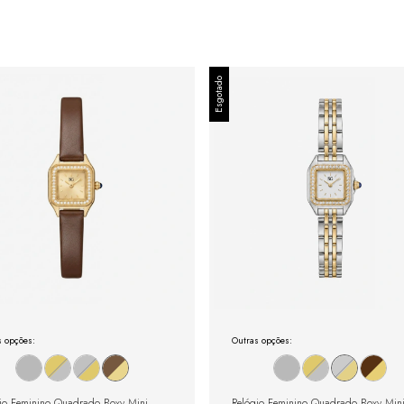
Esgotado
s opções:
Outras opções:
io Feminino Quadrado Boxy Mini
Relógio Feminino Quadrado Boxy Min