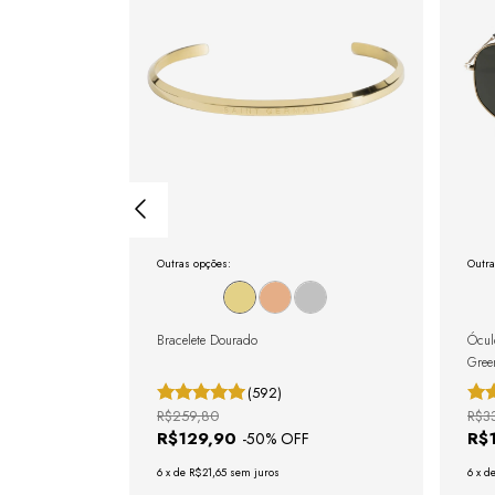
Outras opções:
Outra
gulável com
Bracelete Dourado
Ócul
Gree
(592)
R$259,80
R$3
R$129,90
R$
-
50
% OFF
6
x
de
R$21,65
sem juros
6
x
d