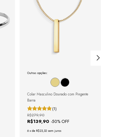
Outras opções:
Outras opções:
Colar Masculino Dourado com Pingente
Pulseira Rivier
Barra
(1)
R$279,90
R$279,80
R$139,90
R$139,90
-
50
% OFF
6
x
de
R$23,32
sem juros
6
x
de
R$23,32
se