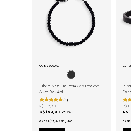
Outras opções:
Outra
Pulseira Masculina Pedra Ônix Preta com
Pulse
Ajuste Regulável
Fecho
(3)
R$339,80
R$31
R$169,90
R$
-
50
% OFF
6
x
de
R$28,32
sem juros
6
x
d