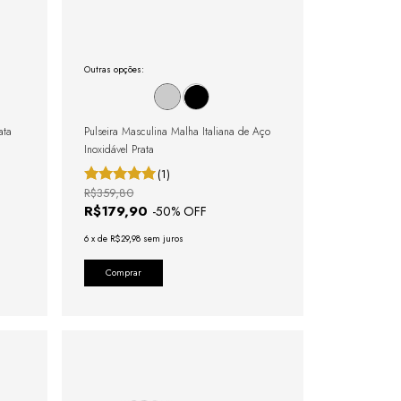
Outras opções:
ata
Pulseira Masculina Malha Italiana de Aço
Inoxidável Prata
(1)
R$359,80
R$179,90
-
50
% OFF
6
x
de
R$29,98
sem juros
Comprar