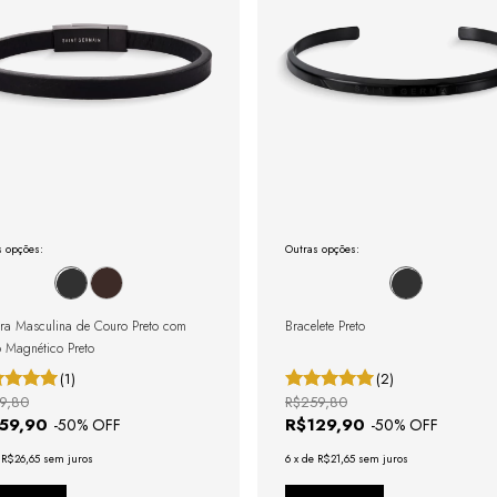
s opções:
Outras opções:
ira Masculina de Couro Preto com
Bracelete Preto
 Magnético Preto
(1)
(2)
9,80
R$259,80
159,90
R$129,90
-
50
% OFF
-
50
% OFF
e
R$26,65
sem juros
6
x
de
R$21,65
sem juros