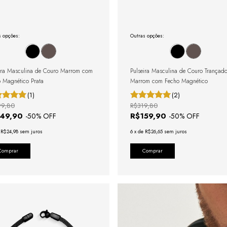
s opções:
Outras opções:
ira Masculina de Couro Marrom com
Pulseira Masculina de Couro Trançad
 Magnético Prata
Marrom com Fecho Magnético
(1)
(2)
99,80
R$319,80
149,90
R$159,90
-
50
% OFF
-
50
% OFF
e
R$24,98
sem juros
6
x
de
R$26,65
sem juros
Comprar
Comprar