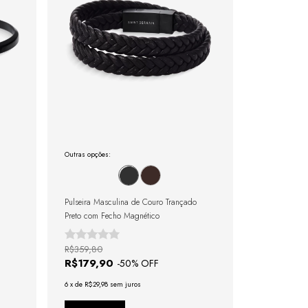
Outras opções:
Pulseira Masculina de Couro Trançado
Preto com Fecho Magnético
R$359,80
R$179,90
-
50
% OFF
6
x
de
R$29,98
sem juros