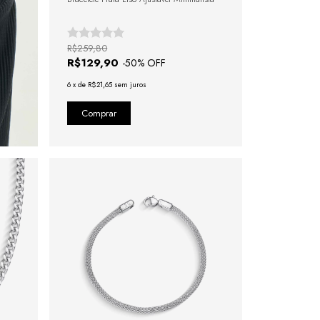
R$259,80
R$129,90
-
50
% OFF
6
x
de
R$21,65
sem juros