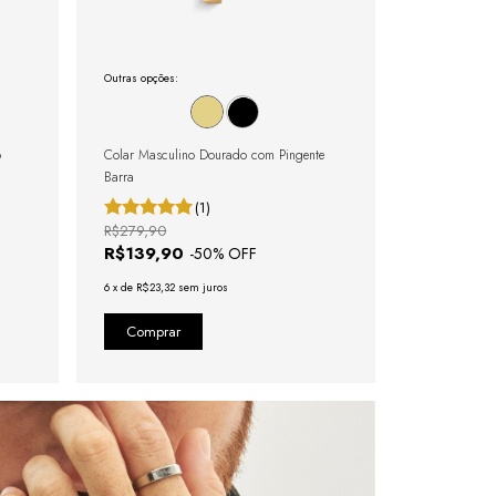
Outras opções:
o
Colar Masculino Dourado com Pingente
Barra
(1)
R$279,90
R$139,90
-
50
% OFF
6
x
de
R$23,32
sem juros