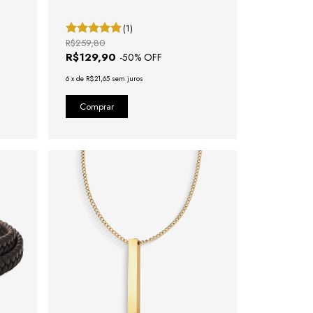
(1)
R$259,80
R$129,90
-
50
% OFF
6
x
de
R$21,65
sem juros