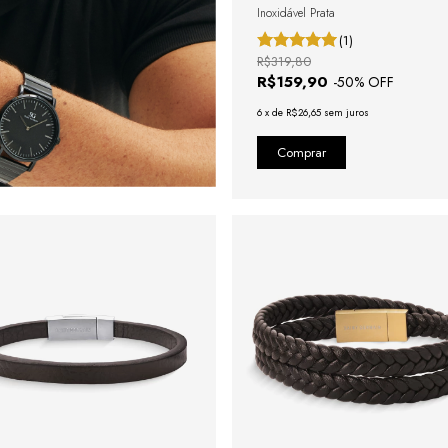
Inoxidável Prata
(1)
R$319,80
R$159,90
-
50
% OFF
6
x
de
R$26,65
sem juros