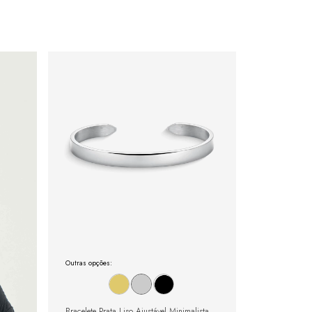
Outras opções:
Bracelete Prata Liso Ajustável Minimalista