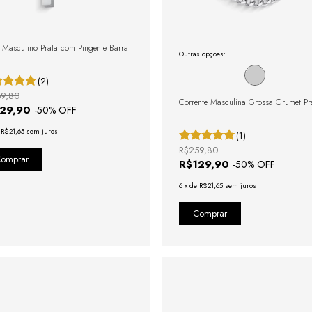
 Masculino Prata com Pingente Barra
Outras opções:
(2)
9,80
Corrente Masculina Grossa Grumet Pr
129,90
-
50
% OFF
e
R$21,65
sem juros
(1)
R$259,80
R$129,90
-
50
% OFF
6
x
de
R$21,65
sem juros