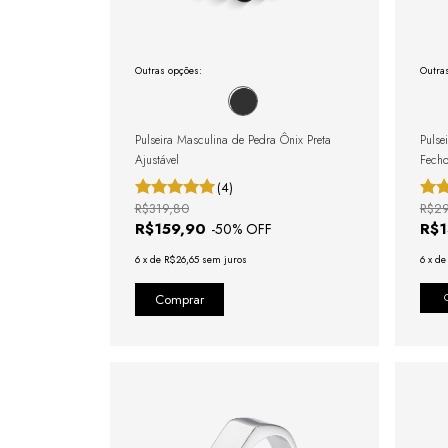
Outras opções:
Outra
Pulseira Masculina de Pedra Ônix Preta
Pulse
Ajustável
Fecho
(4)
R$319,80
R$2
R$159,90
R$
-
50
% OFF
6
x
de
R$26,65
sem juros
6
x
d