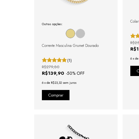
Colar
Outras opções:
R$25
Corrente Masculina Grumet Dourado
R$
6
x
d
(1)
R$279,80
R$139,90
-
50
% OFF
6
x
de
R$23,32
sem juros