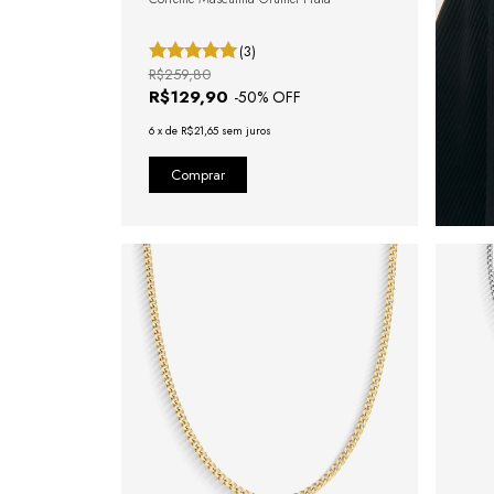
(3)
R$259,80
R$129,90
-
50
% OFF
6
x
de
R$21,65
sem juros